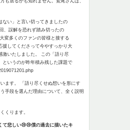
る方も居るかも知れません。鷲尾さんは、
はない」と言い切ってきましたの
今回、誤解を恐れず踏み切ったの
は大変多くのファンの皆様と接する
応援してくださって今やすっかり大
感激いたしました。 この「語り尽
、というのが昨年積み残した課題で
2019071201.php
います。 「語り尽くせぬ想いを形にす
いう手段を選んだ理由について、全く説明
めくくります。
て悲しい😢😢僕の過去に描いたキ