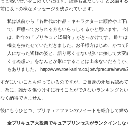
もっと熱い想いをこめていたはず。誤解も甚だしい」と反論す
事前に以下の様なメッセージを残されています。
私は以前から「各世代の作品・キャラクターに順位や上下
で、戸惑っておられる方もいらっしゃるかと思います。 
は、昨年の「プリキュア15周年」がきっかけです。 昨年
機会を持たせていただきました。お子様方はじめ、かつて
人になった皆様の姿と、語り尽くせない想いに接して大変
くせぬ想い」をなんとか形にすることは出来ないだろうか
もありました。 http://www.toei-anim.co.jp/tv/precure/news/
さすがにいいことも仰っているのですが、ご自身の矛盾も認めて
る」為に、誰かを傷つけずに行うことができないランキングと
がなく納得できません。
最後にもうひとつ、プリキュアファンのツイートを紹介して締
全プリキュア大投票でキュアプリンセスがランクインしなく