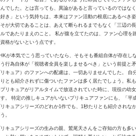
せんでした。とは言っても、異論があると言っているのではなく
と好き」という気持ちは、本来はファン活動の根底にあるべき
こそが大切であることは、あえて断られるまでもなく「三辺の
ベルであたりまえのこと。 私が腹を立てたのは、ファン心理を
う資格がないという点です。
NHKが本気でこう思っていたなら、そもそも番組自体が存在し
いう行為自体が「視聴者全員を楽しませるべき」という前提と
プリキュア）のファンへの配慮は、一切ありませんでした。 自
たりとも紹介されずに傷ついたファンは多く居たでしょう。私
のプリキュアがリアルタイムで放送されていた時に、現役の幼
ます。 特定の推しキュアがいないプリキュアファンにも、「平成
プリキュアシリーズのどれか1作でも、1秒たりとも紹介されな
ょう。
プリキュアシリーズの生みの親、鷲尾天さんをご存知の方も多い