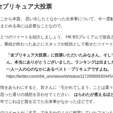
全プリキュア大投票
ここから本題。 思い出したくなかった出来事について、今一度
をまとめる為には必要なことなので。
とつのツイートを紹介しましょう。 HK BSプレミアムで放送
て、番組が終わったあとにスタッフが総括として載せたツイー
「全プリキュア大投票」に投票いただいたみなさん、そし
ん、本当にありがとうございました。ランキングは出まし
一人一人の心のなかにあるベスト・プリキュアですよね。
https://twitter.com/nhk_animeworld/status/1172898993044
感情をあらわにすると、皆さんに「引かれてしまう」ことは重
は思った通りの感想を言わせてください。
はらわたが煮えるほ
数年でこれほど腹を立てた出来事がなかったほどです。
このツイートが「名言」であるかのように称賛していたファン