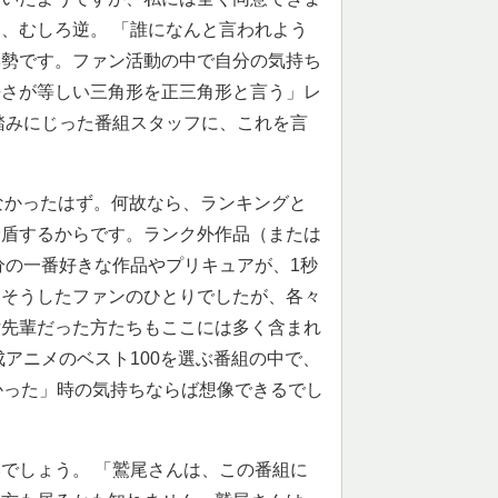
、むしろ逆。 「誰になんと言われよう
姿勢です。ファン活動の中で自分の気持ち
長さが等しい三角形を正三角形と言う」レ
踏みにじった番組スタッフに、これを言
なかったはず。何故なら、ランキングと
矛盾するからです。ランク外作品（または
分の一番好きな作品やプリキュアが、1秒
もそうしたファンのひとりでしたが、各々
女先輩だった方たちもここには多く含まれ
アニメのベスト100を選ぶ番組の中で、
かった」時の気持ちならば想像できるでし
でしょう。 「鷲尾さんは、この番組に