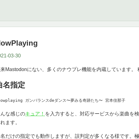
owPlaying
021-03-30
来Mastodonにない、多くのナウプレ機能を内蔵しています
曲名指定
nowplaying ガンバランスdeダンス〜夢みる奇跡たち〜 宮本佳那子
こんな感じの
キュア！
を入力すると、対応サービスから楽曲を
われます。
曲名だけの指定でも動作しますが、誤判定が多くなる様です。